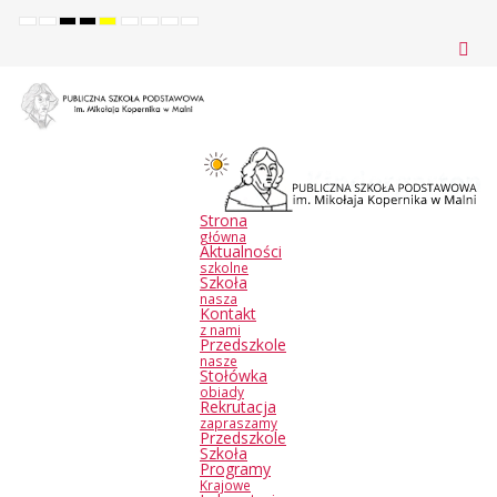
Default
Night
High
High
High
Set
Set
Make
Set
mode
mode
contrast
contrast
contrast
smaller
larger
font
default
black
black
yellow
font
font
more
font
white
yellow
black
readable
mode
mode
mode
Strona
główna
Aktualności
szkolne
Szkoła
nasza
Kontakt
z nami
Przedszkole
nasze
Stołówka
obiady
Rekrutacja
zapraszamy
Przedszkole
Szkoła
Programy
Krajowe