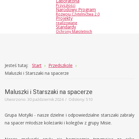
Laboratoria
Przyszłości
Narodowy Program
Rozwoju Czytelnictwa 2.0
Projekty
realizowane
Standardy
Ochrony Małoletnich
Joomla
Monster
Jesteś tutaj:
Start
Przedszkole
Education
Maluszki i Starszaki na spacerze
Template
Maluszki i Starszaki na spacerze
Utworzono: 30 październik 2024
Odsłony: 510
Grupa Motylki - nasze dzielne i odpowiedzialne starszaki zabrały
na spacer młodsze koleżanki i kolegów z grupy Misie.