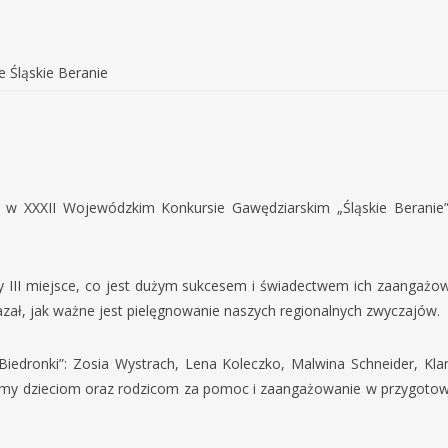
e Śląskie Beranie
ał w XXXII Wojewódzkim Konkursie Gawędziarskim „Śląskie Beranie
y III miejsce, co jest dużym sukcesem i świadectwem ich zaangażowa
okazał, jak ważne jest pielęgnowanie naszych regionalnych zwyczajów.
 „Biedronki”: Zosia Wystrach, Lena Koleczko, Malwina Schneider, K
ujemy dzieciom oraz rodzicom za pomoc i zaangażowanie w przygoto