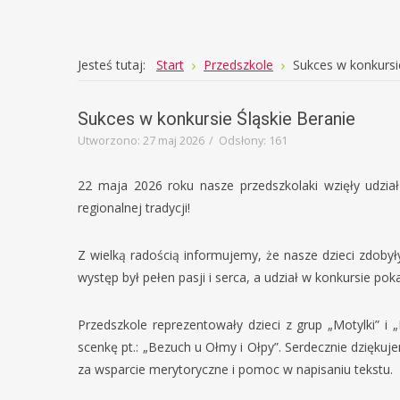
Joomla
Monster
Jesteś tutaj:
Start
Przedszkole
Sukces w konkursi
Education
Sukces w konkursie Śląskie Beranie
Template
Utworzono: 27 maj 2026
Odsłony: 161
22 maja 2026 roku nasze przedszkolaki wzięły udzi
regionalnej tradycji!
Z wielką radością informujemy, że nasze dzieci zdobył
występ był pełen pasji i serca, a udział w konkursie p
Przedszkole reprezentowały dzieci z grup „Motylki” i
scenkę pt.: „Bezuch u Ołmy i Ołpy”. Serdecznie dzięk
za wsparcie merytoryczne i pomoc w napisaniu tekstu.