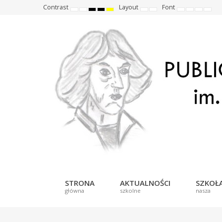
Contrast
Layout
Font
Default
Night
High
High
High
Fixed
Wide
Set
Set
Make
Set
mode
mode
contrast
contrast
contrast
layout
layout
smaller
larger
font
defau
black
black
yellow
font
font
more
font
white
yellow
black
readabl
mode
mode
mode
STRONA
AKTUALNOŚCI
SZKOŁ
główna
szkolne
nasza