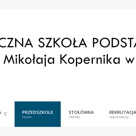
lt
e
A
PRZEDSZKOLE
STOŁÓWKA
REKRUTACJ
nasze
obiady
zapraszamy