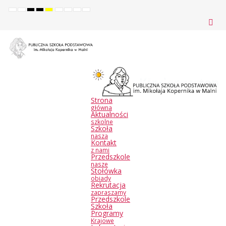
Default
Night
High
High
High
Set
Set
Make
Set
mode
mode
contrast
contrast
contrast
smaller
larger
font
default
black
black
yellow
font
font
more
font
white
yellow
black
readable
mode
mode
mode
Strona
główna
Aktualności
szkolne
Szkoła
nasza
Kontakt
z nami
Przedszkole
nasze
Stołówka
obiady
Rekrutacja
zapraszamy
Przedszkole
Szkoła
Programy
Krajowe