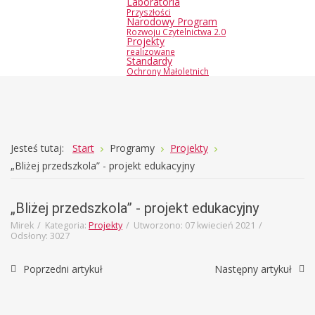
Laboratoria
Przyszłości
Narodowy Program
Rozwoju Czytelnictwa 2.0
Projekty
realizowane
Standardy
Ochrony Małoletnich
Joomla
Monster
Jesteś tutaj:
Start
Programy
Projekty
Education
„Bliżej przedszkola” - projekt edukacyjny
Template
„Bliżej przedszkola” - projekt edukacyjny
Mirek
Kategoria:
Projekty
Utworzono: 07 kwiecień 2021
Odsłony: 3027
Poprzedni artykuł
Następny artykuł