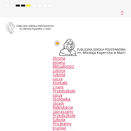
Default
Night
High
High
High
Set
Set
Make
Set
mode
mode
contrast
contrast
contrast
smaller
larger
font
default
black
black
yellow
font
font
more
font
white
yellow
black
readable
mode
mode
mode
Strona
główna
Aktualności
szkolne
Szkoła
nasza
Kontakt
z nami
Przedszkole
nasze
Stołówka
obiady
Rekrutacja
zapraszamy
Przedszkole
Szkoła
Programy
Krajowe