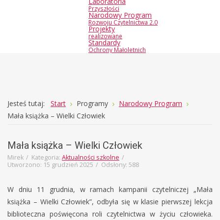
Laboratoria
Przyszłości
Narodowy Program
Rozwoju Czytelnictwa 2.0
Projekty
realizowane
Standardy
Ochrony Małoletnich
Joomla
Monster
Jesteś tutaj:
Start
Programy
Narodowy Program
Education
Mała książka – Wielki Człowiek
Template
Mała książka – Wielki Człowiek
Mirek
Kategoria:
Aktualności szkolne
Utworzono: 15 grudzień 2025
Odsłony: 588
W dniu 11 grudnia, w ramach kampanii czytelniczej „Mała
książka – Wielki Człowiek”, odbyła się w klasie pierwszej lekcja
biblioteczna poświęcona roli czytelnictwa w życiu człowieka.