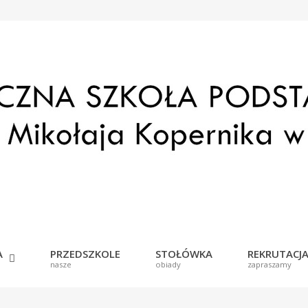
lt
e
A
PRZEDSZKOLE
STOŁÓWKA
REKRUTACJ
nasze
obiady
zapraszamy