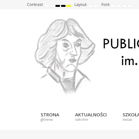
Contrast
Layout
Font
Default
Night
High
High
High
Fixed
Wide
Set
Set
Make
Set
mode
mode
contrast
contrast
contrast
layout
layout
smaller
larger
font
defau
black
black
yellow
font
font
more
font
white
yellow
black
readabl
mode
mode
mode
STRONA
AKTUALNOŚCI
SZKOŁ
główna
szkolne
nasza