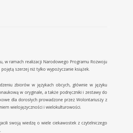
 Opolu, w ramach realizacji Narodowego Programu Rozwoju
ą pojętą szerzej niż tylko wypożyczanie książek.
adzeniu zbiorów w językach obcych, głównie w języku
nonaukową w oryginale, a także podręczniki i zestawy do
ykowe dla dorosłych prowadzone przez Wolontariuszy z
iem wielojęzyczności i wielokulturowości.
acili swoją wiedzę o wiele ciekawostek z czytelniczego
.