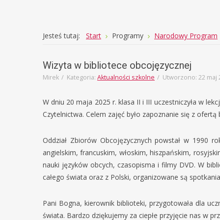
Joomla
Monster
Jesteś tutaj:
Start
Programy
Narodowy Program
Education
Wizyta w bibliotece obcojęzycznej
Template
Mirek
Kategoria:
Aktualności szkolne
Utworzono: 22 maj 
W dniu 20 maja 2025 r. klasa II i III uczestniczyła w 
Czytelnictwa. Celem zajęć było zapoznanie się z ofertą bi
Oddział Zbiorów Obcojęzycznych powstał w 1990 roku
angielskim, francuskim, włoskim, hiszpańskim, rosyjski
nauki języków obcych, czasopisma i filmy DVD. W bib
całego świata oraz z Polski, organizowane są spotkani
Pani Bogna, kierownik biblioteki, przygotowała dla uc
świata. Bardzo dziękujemy za ciepłe przyjęcie nas w prz