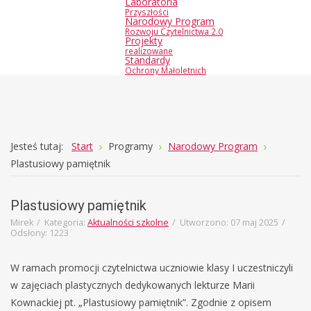
Laboratoria
Przyszłości
Narodowy Program
Rozwoju Czytelnictwa 2.0
Projekty
realizowane
Standardy
Ochrony Małoletnich
Joomla
Monster
Jesteś tutaj:
Start
Programy
Narodowy Program
Education
Plastusiowy pamiętnik
Template
Plastusiowy pamiętnik
Mirek
Kategoria:
Aktualności szkolne
Utworzono: 07 maj 2025
Odsłony: 1223
W ramach promocji czytelnictwa uczniowie klasy I uczestniczyli
w zajęciach plastycznych dedykowanych lekturze Marii
Kownackiej pt. „Plastusiowy pamiętnik”. Zgodnie z opisem