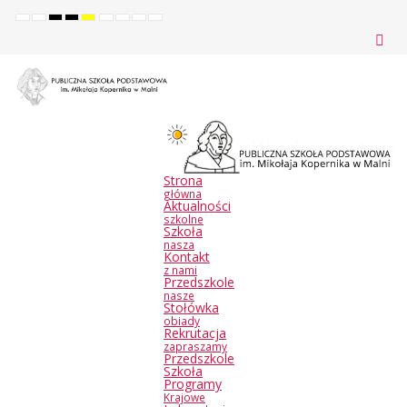
Default
Night
High
High
High
Set
Set
Make
Set
mode
mode
contrast
contrast
contrast
smaller
larger
font
default
black
black
yellow
font
font
more
font
white
yellow
black
readable
mode
mode
mode
Strona
główna
Aktualności
szkolne
Szkoła
nasza
Kontakt
z nami
Przedszkole
nasze
Stołówka
obiady
Rekrutacja
zapraszamy
Przedszkole
Szkoła
Programy
Krajowe