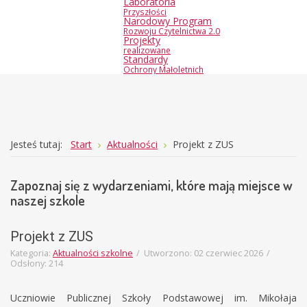
Laboratoria
Przyszłości
Narodowy Program
Rozwoju Czytelnictwa 2.0
Projekty
realizowane
Standardy
Ochrony Małoletnich
Joomla
Monster
Jesteś tutaj:
Start
Aktualności
Projekt z ZUS
Education
Zapoznaj się z wydarzeniami, które mają miejsce w
Template
naszej szkole
Projekt z ZUS
Kategoria:
Aktualności szkolne
Utworzono: 02 czerwiec 2026
Odsłony: 214
Uczniowie Publicznej Szkoły Podstawowej im. Mikołaja