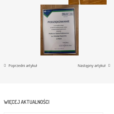
Poprzedni artykuł
Następny artykuł
WIĘCEJ
AKTUALNOŚCI